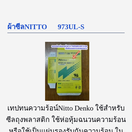
ผ้าซีลNITTO 973UL-S
เทปทนความร้อน์Nitto Denko ใช้สำหรับ
ซีลถุงพลาสติก ใช้ห่อหุ้มฉนวนความร้อน
หรือใช้เป็นแผ่นรองรับกันความร้อน ใน